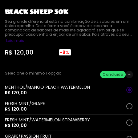
BLACK SHEEP 30K
Seu grande diferencial está na combinação de 2 sabores em um 
único aparelho. Desta forma você é capaz de escolher a 
combinação de sabores de mais lhe agradará sem ter que se 
preocupar caso venha a enjoar de um sabor. Pois através do seu 
sistema Dual Tank, o Black Sheep 30K possibilita a alternância entre 
Leia mais
os sabores do seu dispositivo.
R$ 120,00
R$ 130,00
-8%
Selecione o mínimo 1 opção
Concluído
MENTHOL/MANGO PEACH WATERMELON
R$ 120,00
FRESH MINT/GRAPE
R$ 120,00
FRESH MINT/WATERMELON STRAWBERRY
R$ 120,00
GRAPE/PASSION FRUIT