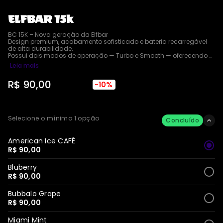
ELFBAR 15k
BC 15K – Nova geração da Elfbar

Design premium, acabamento sofisticado e bateria recarregável 
de alta durabilidade.

Possui dois modos de operação — Turbo e Smooth — oferecendo 
desempenho estável e experiência personalizada.

Leia mais
Construção moderna, tecnologia avançada e projeto focado em 
conforto, eficiência e praticidade no uso diário.

R$ 90,00
Um novo padrão em performance, estilo e qualidade.
R$ 100,00
-10%
Selecione o mínimo 1 opção
Concluído
American Ice CAFÉ
R$ 90,00
Bluberry
R$ 90,00
Bubbalo Grape
R$ 90,00
Miami Mint