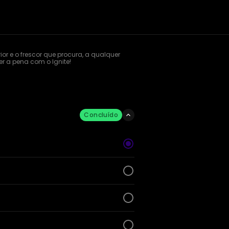
or e o frescor que procura, a qualquer 
r a pena com o Ignite!
Concluído