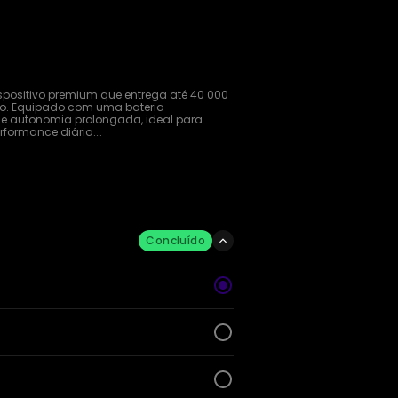
spositivo premium que entrega até 40 000 
ho. Equipado com uma bateria 
a e autonomia prolongada, ideal para 
ormance diária.

ml de juice com nicotina em 
tenso e duradouro.
Concluído